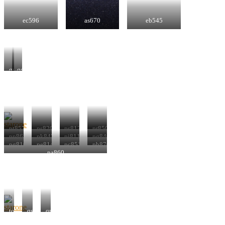
ec596
as670
eb545
qn287
qd212
pt857
ps820
ps813
pr850
pp868
pk843
pi811
pg840
pg810
pe814
pc851
pb870
pa860
to310
qs287
qm289