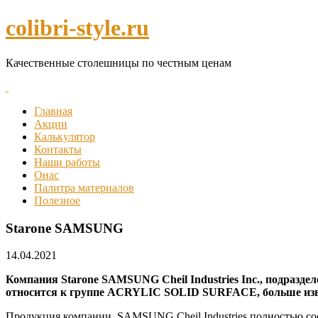
colibri-style.ru
Качественные столешницы по честным ценам
Главная
Акции
Калькулятор
Контакты
Наши работы
Онас
Палитра материалов
Полезное
Starone SAMSUNG
14.04.2021
Компания Starone SAMSUNG Cheil Industries Inc., подраз
относится к группе ACRYLIC SOLID SURFACE, больше изв
Продукция компании SAMSUNG Cheil Industries полностью со