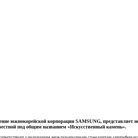
деление южнокорейской корпорации SAMSUNG, представляет н
естной под общим названием «Искусственный камень».
ответствует следующим международным стандартам сертификац