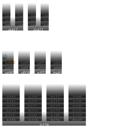
wp410
sv430
ss440
ss418
so446
so423
sm453
sm421
si414
sg441
sg428
sc433
sb412
dn421
sv041
su053
st023
ss042
sq019
sp011
si056
si040
sg065
sf020
sc052
bw010
fz184
fw145
ft113
fs198
fs164
fs137
fs115
fr148
fr124
fp142_
fp112
fp100
fm111
fh114
fg174
fg146
fg144_
fd191
fc188
fc158
fc156
fc116
fb154
fb147
fa159