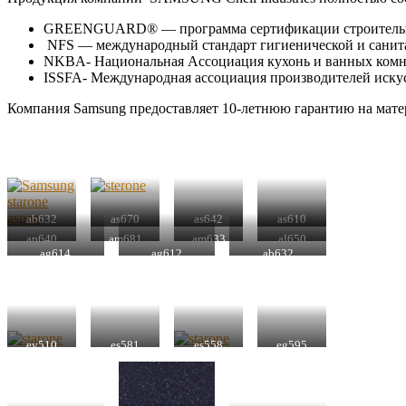
GREENGUARD® — программа сертификации строительных м
NFS — международный стандарт гигиенической и санита
NKBA- Национальная Ассоциация кухонь и ванных комн
ISSFA- Международная ассоциация производителей иску
Компания Samsung предоставляет 10-летнюю гарантию на мате
ab632
as670
as642
as610
ap640
am681
am633
al650
ag614
ag612
ab632
ey510
es581
es558
eg595