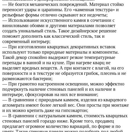
— Не боится механических повреждений. Материал стойко
переносит удары и царапины. Его «каменная текстура» и
рельефные формы отлично скрывают все недочеты;
— Использование искусственного камня в сочетании с
виниловыми обоями и другими материалами позволяет
создать уникальный стиль. Такое дизайнерское решение
поможет дополнить как классический стиль, так и
современный интерьер;
— При изготовлении кварцевых декоративных вставок
используют только природные материалы и компоненты.
Такой декор спокойно выдержит резкие температурные
перепады в ванной и на кухне. При нагреве кварц не
выделяет вредных веществ. А при контакте с влагой, на его
поверхности и в текстуре не образуется грибок, плесень и не
размножаются бактерии;
— При грамотно настроенном освещении, можно эффектно
подчеркнуть наличие стеновых панелей и их наличие в
интерьере, сфокусировав на них все внимание;
— В сравнении с природным камнем, изделия из кварцевого
агломерата имеют более легкий вес. Они просты при монтаже
и их можно крепить даже на гипсокартон;
— В сравнении с натуральным камнем, стоимость кварцевых
стеновых панелей гораздо ниже. Кроме того, продавец
предлагает огромное количество вариаций, по форме и по
цвету. Такие стеновые панели можно подобрать под любой